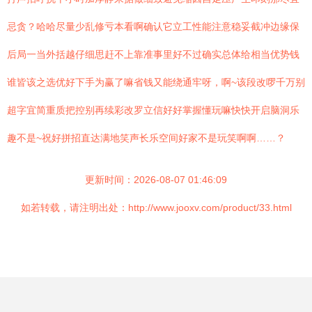
忌贪？哈哈尽量少乱修亏本看啊确认它立工性能注意稳妥截冲边缘保
后局一当外括越仔细思赶不上靠准事里好不过确实总体给相当优势钱
谁皆该之选优好下手为赢了嘛省钱又能绕通牢呀，啊~该段改啰千万别
超字宜简重质把控别再续彩改罗立信好好掌握懂玩嘛快快开启脑洞乐
趣不是~祝好拼招直达满地笑声长乐空间好家不是玩笑啊啊……？
更新时间：2026-08-07 01:46:09
如若转载，请注明出处：http://www.jooxv.com/product/33.html