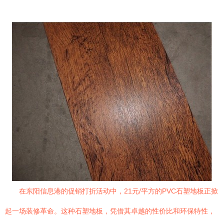
在东阳信息港的促销打折活动中，21元/平方的PVC石塑地板正掀
起一场装修革命。这种石塑地板，凭借其卓越的性价比和环保特性，