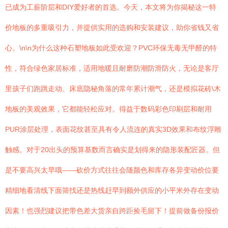
已成为工薪阶层和DIY爱好者的首选。今天，本文将为你揭秘这一特
价地板的多重吸引力，并提供实用的选购和安装建议，助你省钱又省
心。\n\n为什么这种石塑地板如此受欢迎？PVC环保无毒无甲醛的特
性，符合绿色家居标准，适用地暖且耐磨防潮防滑防火，无论是客厅
里孩子们跑跳走动、床底隐秘角落的常年累计潮气，还是模拟花砖\木
地板的美观效果，它都能轻松应对。得益于数码彩色印刷层和耐用
PUR涂层处理，表面花纹甚至具有令人流连的真实3D效果和布纹浮雕
触感。对于20出头的预算基数而言确实是划得来的隐形装配匠器。但
是不要高兴太早哦——砍价方式往往会随颜色和库存各异变动价位要
精细地看清线下面筛找还是热线赶早到额外供应的小平米外存在变动
因素！也强烈建议把带色差大货亲自跨距捡毛留下！提前做备份报价