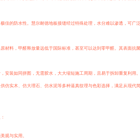
备极佳的防水性。慧尔耐德地板接缝经过特殊处理，水分难以渗透，可广
保原材料，甲醛释放量远低于国际标准，甚至可以达到零甲醛。其表面抗
计，安装如同拼图，无需胶水，大大缩短施工周期，且易于拆卸重复利用
提供仿实木、仿大理石、仿水泥等多种逼真纹理与色彩选择，满足从现代
泛：
顾美观与实用。